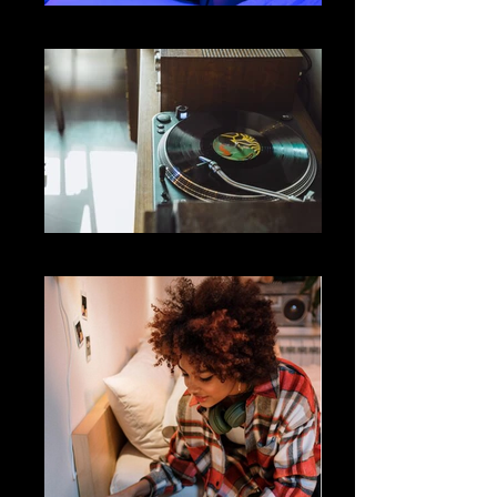
01
vinyl-player